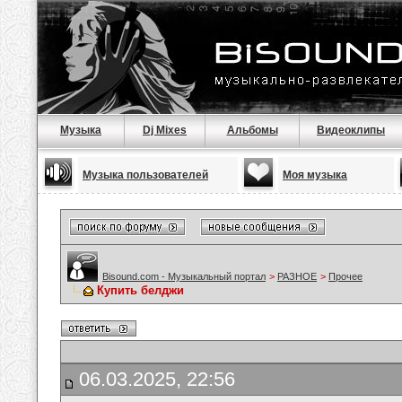
Музыка
Dj Mixes
Альбомы
Видеоклипы
Музыка пользователей
Моя музыка
Bisound.com - Музыкальный портал
>
РАЗНОЕ
>
Прочее
Купить белджи
06.03.2025, 22:56