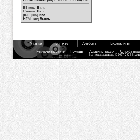
BB коды
Вкл.
Смайлы
Вкл.
[IMG]
код
Вкл.
HTML код
Выкл.
Музыка
Dj mixes
Альбомы
Видеоклипы
Реклама на сайте
Помощь
Администрация
Служба под
Все права защищены © 2007-2026 Bisou