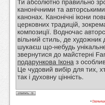
Ти абсолютно правильно зро
канонічними та авторськими 
канонах. Канонічні ікони по
церковних традицій, зокрема
композиції. Водночас авторс
вільний стиль, де художник
шукаєш що-небудь унікальне
звернутися до майстерні Fa
подарункова Ікона
з особлив
Це чудовий вибір для тих, хт
так і духовну цінність.
«
Предыдущ