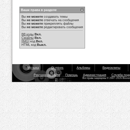
Ваши права в разделе
Вы
не можете
создавать темы
Вы
не можете
отвечать на сообщения
Вы
не можете
прикреплять файлы
Вы
не можете
редактировать сообщения
BB коды
Вкл.
Смайлы
Вкл.
[IMG]
код
Вкл.
HTML код
Выкл.
Музыка
Dj mixes
Альбомы
Видеоклипы
Реклама на сайте
Помощь
Администрация
Служба под
Все права защищены © 2007-2026 Bisou