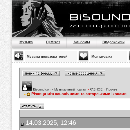
Музыка
Dj Mixes
Альбомы
Видеоклипы
Музыка пользователей
Моя музыка
Bisound.com - Музыкальный портал
>
РАЗНОЕ
>
Прочее
Різниця між канонічними та авторськими іконами
14.03.2025, 12:46