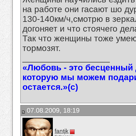
на работе они гасают шо ду
130-140км/ч,смотрю в зерк
догоняет и что стоячего дел
Так что женщины тоже умеют
тормозят.
__________________
«Любовь - это бесценный 
которую мы можем подарит
остается.»(с)
07.08.2009, 18:19
fantjk