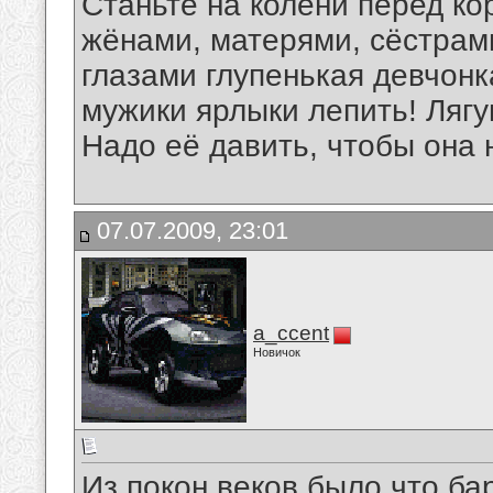
Станьте на колени перед к
жёнами, матерями, сёстрами
глазами глупенькая девчонк
мужики ярлыки лепить! Лягу
Надо её давить, чтобы она н
07.07.2009, 23:01
a_ccent
Новичок
Из покон веков было,что ба