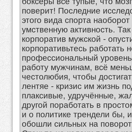
боксёры все тупые, что мозг
поверит! Последние исслед
этого вида спорта наоборо
умственную активность. Так 
корпоратив мужской - опус
корпоративьтесь работать 
профессиональный уровень.
работу мужчинам, всё мень
честолюбия, чтобы достигат
лентяе - кризис им жизнь п
плаксивые, удручённые, жа
другой поработать в просто
и о политике трендели бы, и
обошли сильных на повороте