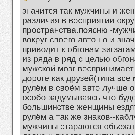
значится так мужчины и же
различия в восприятии окр
пространства.поясню -мужчи
вокруг своего авто но и зн
приводит к обгонам зигзаг
из ряда в ряд с целью обго
мужской мозг воспринимает 
дороге как друзей(типа вс
рулём в своём авто лучше о
особо задумываясь что буде
большинстве женщины ездят
рулём а так же знаков--кабл
мужчины стараются обьехат