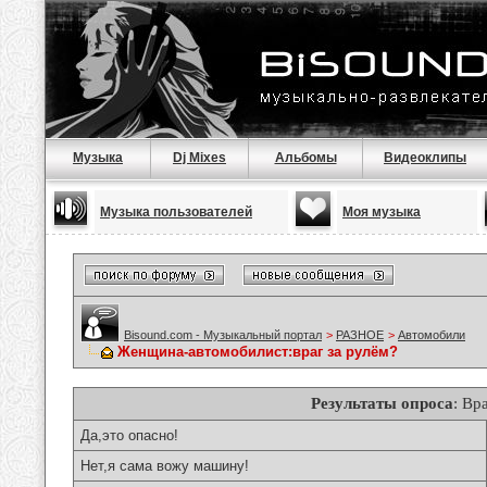
Музыка
Dj Mixes
Альбомы
Видеоклипы
Музыка пользователей
Моя музыка
Bisound.com - Музыкальный портал
>
РАЗНОЕ
>
Автомобили
Женщина-автомобилист:враг за рулём?
Результаты опроса
: Вр
Да,это опасно!
Нет,я сама вожу машину!