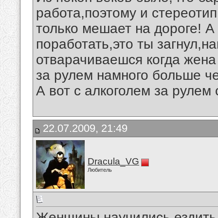
работа,поэтому и стереоти
только мешает на дороге! А 
поработать,это ты загнул,н
отварачиваешся когда жена
за рулем намного больше че
А вот с алкоголем за рулем
22.07.2009, 21:49
Dracula_VG
Любитель
Женщины научились ездить