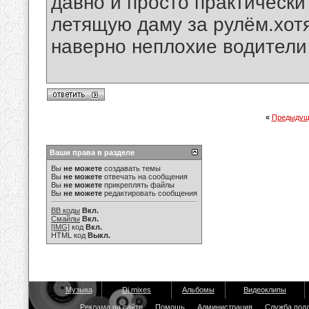
давно и просто практически
летящую даму за рулём.хотя
наверно неплохие водители
«
Предыдущ
Ваши права в разделе
Вы
не можете
создавать темы
Вы
не можете
отвечать на сообщения
Вы
не можете
прикреплять файлы
Вы
не можете
редактировать сообщения
BB коды
Вкл.
Смайлы
Вкл.
[IMG]
код
Вкл.
HTML код
Выкл.
Музыка
Dj mixes
Альбомы
Видеоклипы
Реклама на сайте
Помощь
Администрация
Служба под