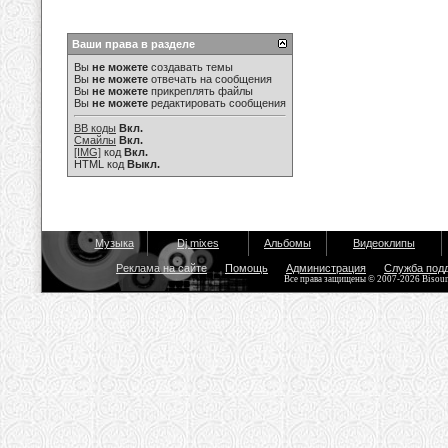
Ваши права в разделе
Вы
не можете
создавать темы
Вы
не можете
отвечать на сообщения
Вы
не можете
прикреплять файлы
Вы
не можете
редактировать сообщения
BB коды
Вкл.
Смайлы
Вкл.
[IMG]
код
Вкл.
HTML код
Выкл.
Музыка
Dj mixes
Альбомы
Видеоклипы
Реклама на сайте
Помощь
Администрация
Служба под
Все права защищены © 2007-2026 Bisou