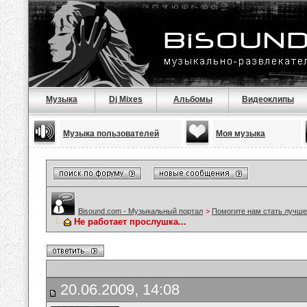
Музыка
Dj Mixes
Альбомы
Видеоклипы
Музыка пользователей
Моя музыка
Bisound.com - Музыкальный портал
>
Помогите нам стать лучше
Не работает прослушка...
20.06.2009, 14:08