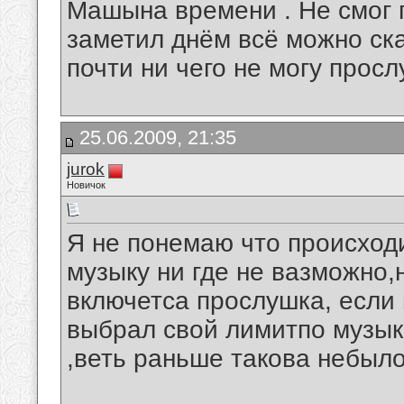
Машына времени . Не смог 
заметил днём всё можно ска
почти ни чего не могу просл
25.06.2009, 21:35
jurok
Новичок
Я не понемаю что происходи
музыку ни где не вазможно,
включетса прослушка, если
выбрал свой лимитпо музык
,веть раньше такова небыло