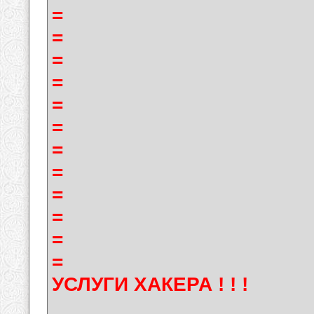
=
=
=
=
=
=
=
=
=
=
=
=
УСЛУГИ ХАКЕРА ! ! !