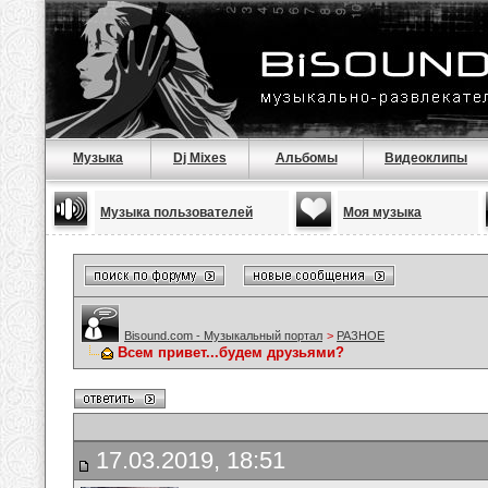
Музыка
Dj Mixes
Альбомы
Видеоклипы
Музыка пользователей
Моя музыка
Bisound.com - Музыкальный портал
>
РАЗНОЕ
Всем привет...будем друзьями?
17.03.2019, 18:51