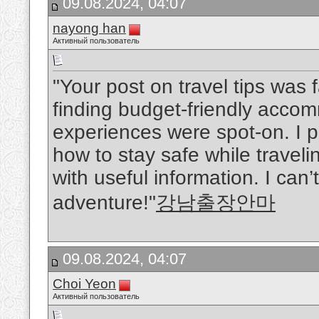
09.08.2024, 04:07
nayong han
Активный пользователь
"Your post on travel tips was
finding budget-friendly acco
experiences were spot-on. I p
how to stay safe while travelin
with useful information. I can’
adventure!"
강남출장안마
09.08.2024, 04:07
Choi Yeon
Активный пользователь