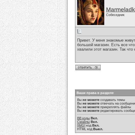
Marmelad
Собеседник
Привет. У меня знакомые живут
большой магазин. Есть все что
хвалили этот магазин. Так что
Ваши права в разделе
Вы
не можете
создавать темы
Вы
не можете
отвечать на сообщен
Вы
не можете
прикреплять файлы
Вы
не можете
редактировать сообщ
BB коды
Вкл.
Смайлы
Вкл.
[IMG]
код
Вкл.
HTML код
Выкл.