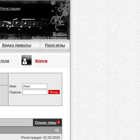
|
Регистрация
Помощь
Добавить в избранное
Видео приколы
Flash-игры
атели
Форум
Имя
Пароль
Опции темы
#
1
Регистрация: 02.03.2020