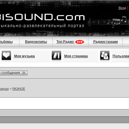
Вход
льбомы
Видеоклипы
Топ Радио
Радиостанции
Моя музыка
Моя страница
Пользов
портал
>
РАЗНОЕ