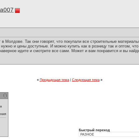
ka007
 в Молдове. Так они говорят, что покупали все строительные материалы
 нужно и цены доступные. И можно купить как в розницу так и оптом, чт
 наверное идите и смотрите все сами. Может и вам понравится и вы найд
«
Предыдущая тема
|
Следующая тема
»
ия
ения
Быстрый переход