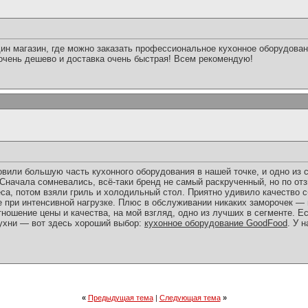
ин магазин, где можно заказать профессиональное кухонное оборудова
 очень дешево и доставка очень быстрая! Всем рекомендую!
овили большую часть кухонного оборудования в нашей точке, и одно и
 Сначала сомневались, всё-таки бренд не самый раскрученный, но по от
са, потом взяли гриль и холодильный стол. Приятно удивило качество с
 при интенсивной нагрузке. Плюс в обслуживании никаких заморочек — п
ошение цены и качества, на мой взгляд, одно из лучших в сегменте. Есл
ухни — вот здесь хороший выбор:
кухонное оборудование GoodFood
. У 
«
Предыдущая тема
|
Следующая тема
»