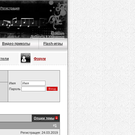
|
Регистрация
Помощь
Добавить в избранное
Видео приколы
Flash-игры
атели
Форум
Имя
Пароль
Опции темы
#
1
Регистрация: 24.03.2019