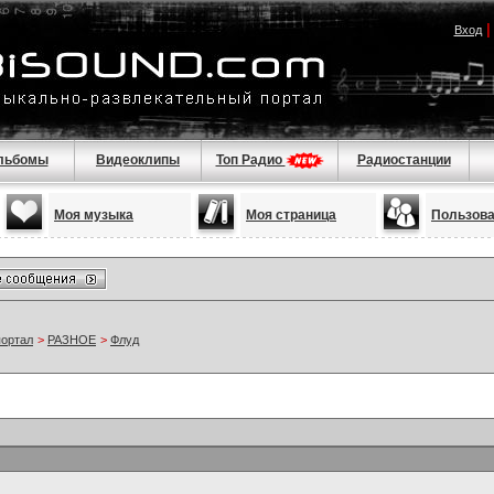
Вход
льбомы
Видеоклипы
Топ Радио
Радиостанции
Моя музыка
Моя страница
Пользов
портал
>
РАЗНОЕ
>
Флуд