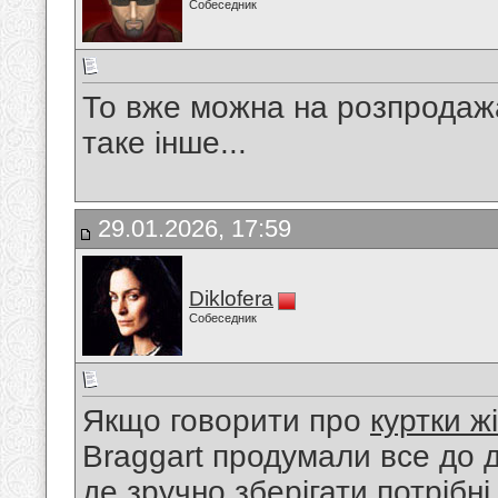
Собеседник
То вже можна на розпродажа
таке інше...
29.01.2026, 17:59
Diklofera
Собеседник
Якщо говорити про
куртки жі
Braggart продумали все до д
де зручно зберігати потрібн