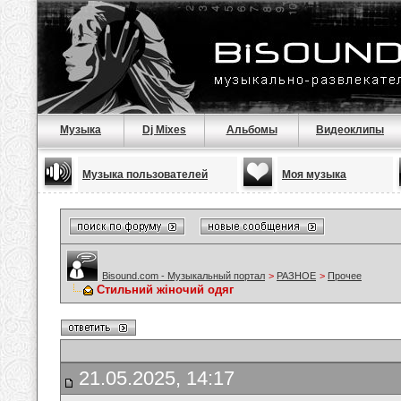
Музыка
Dj Mixes
Альбомы
Видеоклипы
Музыка пользователей
Моя музыка
Bisound.com - Музыкальный портал
>
РАЗНОЕ
>
Прочее
Стильний жіночий одяг
21.05.2025, 14:17