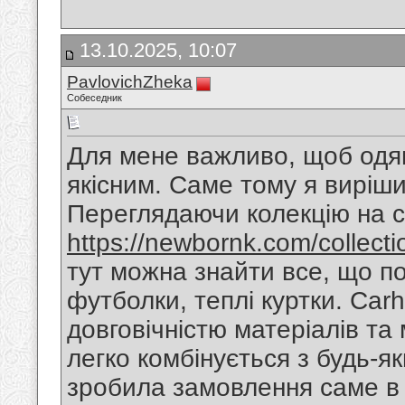
13.10.2025, 10:07
PavlovichZheka
Собеседник
Для мене важливо, щоб одяг
якісним. Саме тому я вирішил
Переглядаючи колекцію на с
https://newbornk.com/collecti
тут можна знайти все, що пот
футболки, теплі куртки. Car
довговічністю матеріалів та
легко комбінується з будь-я
зробила замовлення саме в 