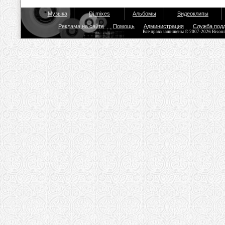
Музыка
Dj mixes
Альбомы
Видеоклипы
Реклама на сайте
Помощь
Администрация
Служба под
Все права защищены © 2007-2026 Bisou