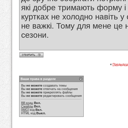
які добре тримають форму і 
куртках не холодно навіть у
не важкі. Тому для мене це 
сезони.
«
Предыдущ
Ваши права в разделе
Вы
не можете
создавать темы
Вы
не можете
отвечать на сообщения
Вы
не можете
прикреплять файлы
Вы
не можете
редактировать сообщения
BB коды
Вкл.
Смайлы
Вкл.
[IMG]
код
Вкл.
HTML код
Выкл.