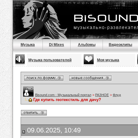
Музыка
Dj Mixes
Альбомы
Видеоклипы
Музыка пользователей
Моя музыка
Bisound.com - Музыкальный портал
>
РАЗНОЕ
>
Флуд
Где купить геотекстиль для дачу?
09.06.2025, 10:49