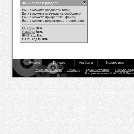
Ваши права в разделе
Вы
не можете
создавать темы
Вы
не можете
отвечать на сообщения
Вы
не можете
прикреплять файлы
Вы
не можете
редактировать сообщения
BB коды
Вкл.
Смайлы
Вкл.
[IMG]
код
Вкл.
HTML код
Выкл.
Музыка
Dj mixes
Альбомы
Видеоклипы
Реклама на сайте
Помощь
Администрация
Служба под
Все права защищены © 2007-2026 Bisou