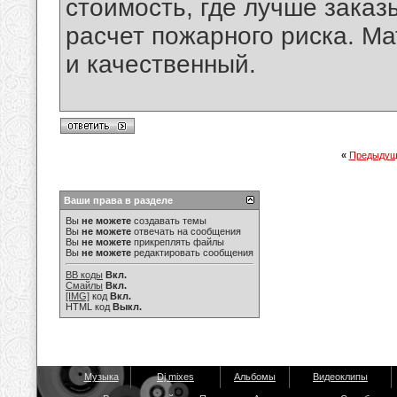
стоимость, где лучше заказ
расчет пожарного риска. Ма
и качественный.
«
Предыдущ
Ваши права в разделе
Вы
не можете
создавать темы
Вы
не можете
отвечать на сообщения
Вы
не можете
прикреплять файлы
Вы
не можете
редактировать сообщения
BB коды
Вкл.
Смайлы
Вкл.
[IMG]
код
Вкл.
HTML код
Выкл.
Музыка
Dj mixes
Альбомы
Видеоклипы