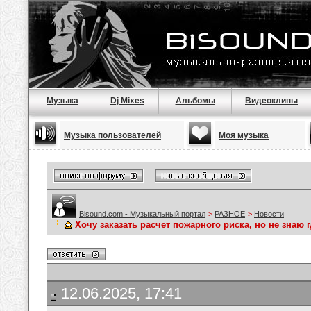
Музыка
Dj Mixes
Альбомы
Видеоклипы
Музыка пользователей
Моя музыка
Bisound.com - Музыкальный портал
>
РАЗНОЕ
>
Новости
Хочу заказать расчет пожарного риска, но не знаю г
12.06.2025, 17:41