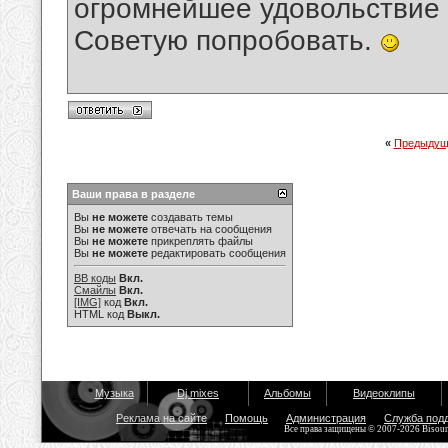
огромнейшее удовольствие и
Советую попробовать.
«
Предыдущ
Ваши права в разделе
Вы
не можете
создавать темы
Вы
не можете
отвечать на сообщения
Вы
не можете
прикреплять файлы
Вы
не можете
редактировать сообщения
BB коды
Вкл.
Смайлы
Вкл.
[IMG]
код
Вкл.
HTML код
Выкл.
Музыка
Dj mixes
Альбомы
Видеоклипы
Реклама на сайте
Помощь
Администрация
Служба под
Все права защищены © 2007-2026 Bisou