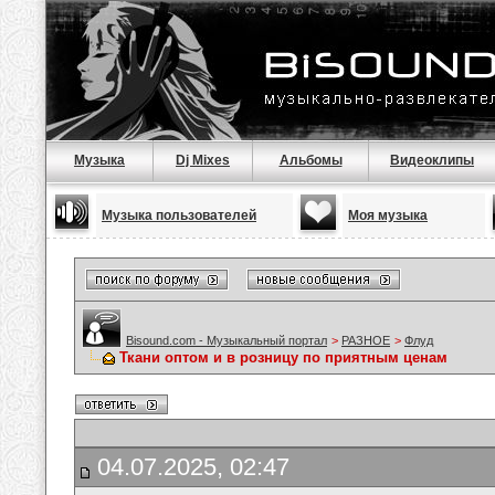
Музыка
Dj Mixes
Альбомы
Видеоклипы
Музыка пользователей
Моя музыка
Bisound.com - Музыкальный портал
>
РАЗНОЕ
>
Флуд
Ткани оптом и в розницу по приятным ценам
04.07.2025, 02:47