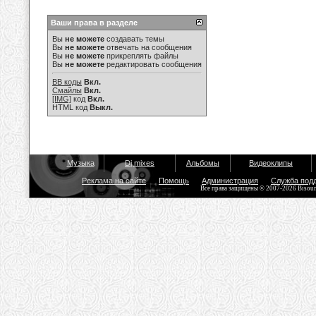
Ваши права в разделе
Вы
не можете
создавать темы
Вы
не можете
отвечать на сообщения
Вы
не можете
прикреплять файлы
Вы
не можете
редактировать сообщения
BB коды
Вкл.
Смайлы
Вкл.
[IMG]
код
Вкл.
HTML код
Выкл.
Музыка
Dj mixes
Альбомы
Видеоклипы
Реклама на сайте
Помощь
Администрация
Служба под
Все права защищены © 2007-2026 Bisou