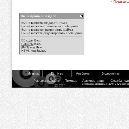
«
Предыдущ
Ваши права в разделе
Вы
не можете
создавать темы
Вы
не можете
отвечать на сообщения
Вы
не можете
прикреплять файлы
Вы
не можете
редактировать сообщения
BB коды
Вкл.
Смайлы
Вкл.
[IMG]
код
Вкл.
HTML код
Выкл.
Музыка
Dj mixes
Альбомы
Видеоклипы
Реклама на сайте
Помощь
Администрация
Служба под
Все права защищены © 2007-2026 Bisou