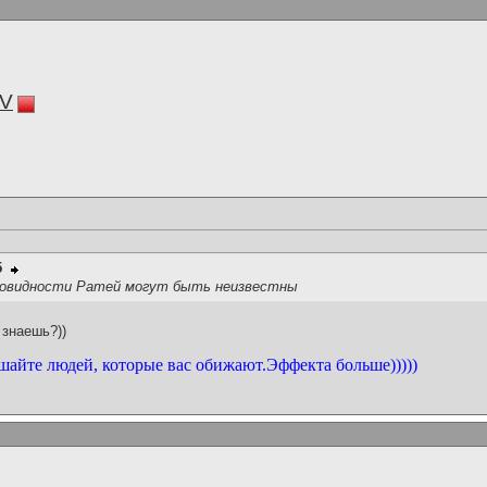
V
5
зновидности Ратей могут быть неизвестны
 знаешь?))
шайте людей, которые вас обижают.Эффекта больше)))))