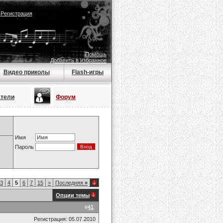
|
Регистрация
Помощь
Добавить в избранное
Видео приколы
Flash-игры
атели
Форум
Имя
Пароль
3
4
5
6
7
15
>
Последняя
»
Опции темы
#
41
Регистрация: 05.07.2010