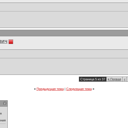
вич
Страница 5 из 37
«
Первая
<
«
Предыдущая тема
|
Следующая тема
»
ия
ения