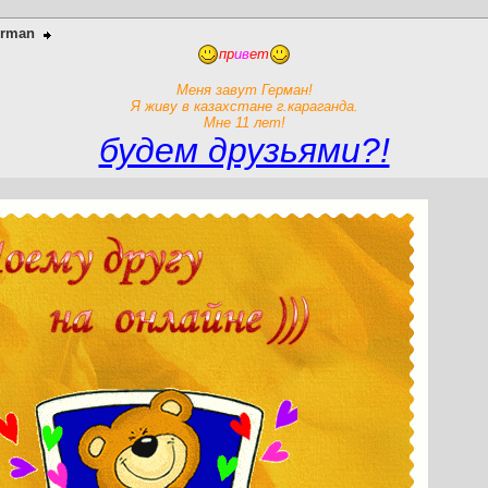
erman
пр
ив
ет
Меня завут Герман!
Я живу в казахстане г.караганда.
Мне 11 лет!
будем друзьями?!