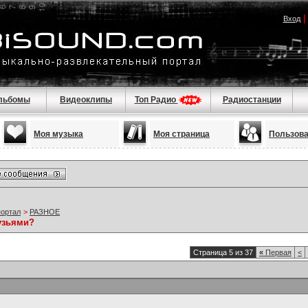
Вход
льбомы
Видеоклипы
Топ Радио
Радиостанции
Моя музыка
Моя страница
Пользов
портал
>
РАЗНОЕ
узьями?
Страница 5 из 37
«
Первая
<