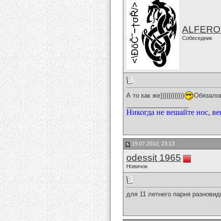
ALFERO
Собеседник
А то как же))))))))))))
Обязало
__________________
Никогда не вешайте нос, ве
19.07.2010, 23:13
odessit 1965
Новичок
для 11 летнего парня разновид