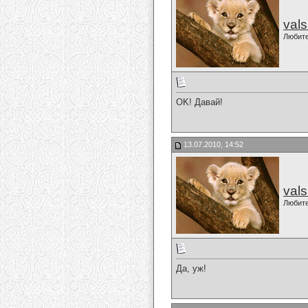
val
Любит
OK! Давай!
13.07.2010, 14:52
val
Любит
Да, уж!