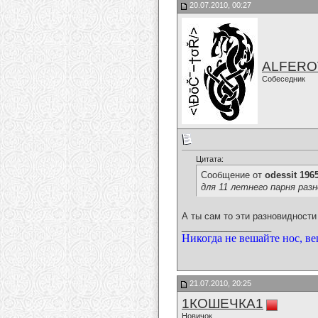
20.07.2010, 00:27
ALFERO
Собеседник
Цитата:
Сообщение от
odessit 196
для 11 летнего парня ра
А ты сам то эти разновидности
__________________
Никогда не вешайте нос, ве
21.07.2010, 20:25
1КОШЕЧКА1
Новичок