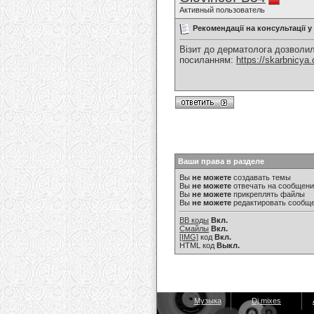
Активный пользователь
Рекомендації на консультації 
Візит до дерматолога дозволил
посиланням:
https://skarbnicya
Ваши права в разделе
Вы
не можете
создавать темы
Вы
не можете
отвечать на сообщен
Вы
не можете
прикреплять файлы
Вы
не можете
редактировать сообщ
BB коды
Вкл.
Смайлы
Вкл.
[IMG]
код
Вкл.
HTML код
Выкл.
Музыка
Dj mixes