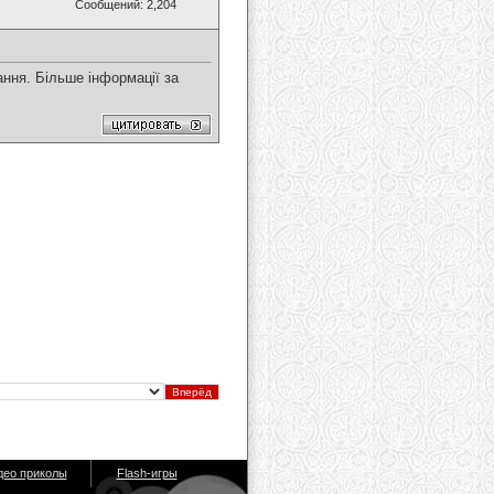
Сообщений: 2,204
ння. Більше інформації за
део приколы
Flash-игры