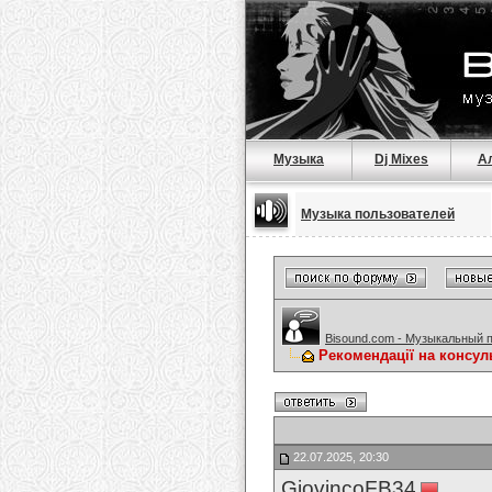
Музыка
Dj Mixes
А
Музыка пользователей
Bisound.com - Музыкальный 
Рекомендації на консуль
22.07.2025, 20:30
GiovincoFB34