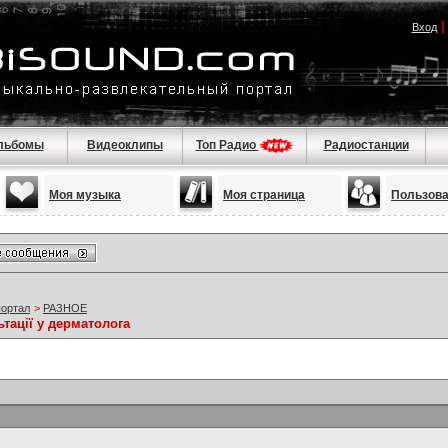
Вход
льбомы
Видеоклипы
Топ Радио
Радиостанции
Моя музыка
Моя страница
Пользов
портал
>
РАЗНОЕ
тації у дерматолога