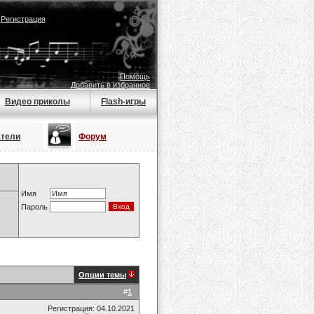
|
Регистрация
Помощь
Добавить в избранное
Видео приколы
Flash-игры
атели
Форум
Имя
Пароль
Опции темы
#
1
Регистрация: 04.10.2021