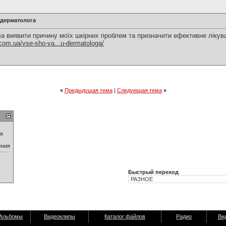
у дерматолога
а виявити причину моїх шкірних проблем та призначити ефективне лікува
.com.ua/vse-sho-va...u-dermatologa/
«
Предыдущая тема
|
Следующая тема
»
ия
ения
Быстрый переход
Альбомы
Видеоклипы
Каталог файлов
Радио
Ви