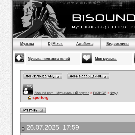
Музыка
Dj Mixes
Альбомы
Видеоклипы
Музыка пользователей
Моя музыка
Bisound.com - Музыкальный портал
>
РАЗНОЕ
>
Флуд
sportorg
26.07.2025, 17:59