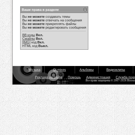
Ваши права в разделе
Вы
не можете
создавать темы
Вы
не можете
отвечать на сообщения
Вы
не можете
прикреплять файлы
Вы
не можете
редактировать сообщения
BB коды
Вкл.
Смайлы
Вкл.
[IMG]
код
Вкл.
HTML код
Выкл.
Музыка
Dj mixes
Альбомы
Видеоклипы
Реклама на сайте
Помощь
Администрация
Служба под
Все права защищены © 2007-2026 Bisou