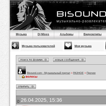
Музыка
Dj Mixes
Альбомы
Видеоклипы
Музыка пользователей
Моя музыка
Bisound.com - Музыкальный портал
>
РАЗНОЕ
>
Прочее
волосы
26.04.2025, 15:36