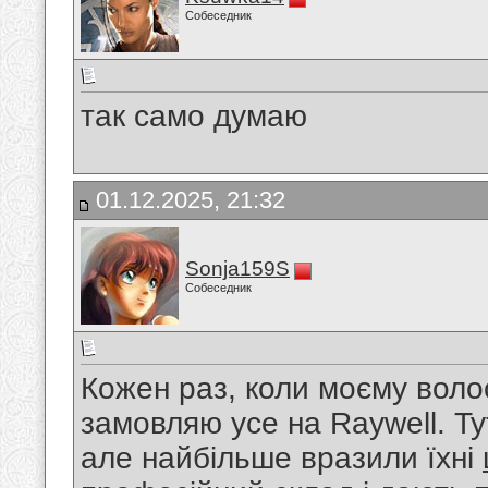
Собеседник
так само думаю
01.12.2025, 21:32
Sonja159S
Собеседник
Кожен раз, коли моєму волос
замовляю усе на Raywell. Ту
але найбільше вразили їхні