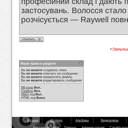
професійний склад і дають п
застосувань. Волосся стало 
розчісується — Raywell повн
«
Предыдущ
Ваши права в разделе
Вы
не можете
создавать темы
Вы
не можете
отвечать на сообщения
Вы
не можете
прикреплять файлы
Вы
не можете
редактировать сообщения
BB коды
Вкл.
Смайлы
Вкл.
[IMG]
код
Вкл.
HTML код
Выкл.
Музыка
Dj mixes
Альбомы
Видеоклипы
Реклама на сайте
Помощь
Администрация
Служба под