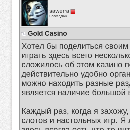
sawerra
Собеседник
Gold Casino
Хотел бы поделиться своим 
играть здесь всего нескольк
сложилось об этом казино 
действительно удобно орган
можно находить разные раз
является наличие большой 
Каждый раз, когда я захожу
слотов и настольных игр. Я
здесь всегда есть что-то ин