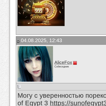
04.08.2025, 12:43
AliceFox
Собеседник
Могу с уверенностью порек
of Egypt 3
https://sunofegypt3