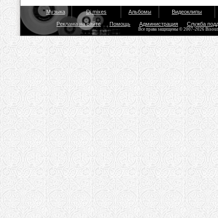
Музыка
Dj mixes
Альбомы
Видеоклипы
Реклама на сайте
Помощь
Администрация
Служба под
Все права защищены © 2007-2026 Bisou