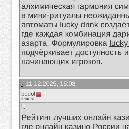
алхимическая гармония си
в мини-ритуалы неожиданн
автоматы lucky drink создаё
где каждая комбинация дар
азарта. Формулировка
luck
подчёркивает доступность и
начинающих игроков.
11.12.2025, 15:08
bodol
Новичок
Рейтинг лучших онлайн каз
где онлайн казино России н