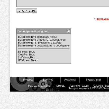
«
Предыдущ
Ваши права в разделе
Вы
не можете
создавать темы
Вы
не можете
отвечать на сообщения
Вы
не можете
прикреплять файлы
Вы
не можете
редактировать сообщения
BB коды
Вкл.
Смайлы
Вкл.
[IMG]
код
Вкл.
HTML код
Выкл.
Музыка
Dj mixes
Альбомы
Видеоклипы
Реклама на сайте
Помощь
Администрация
Служба под
Все права защищены © 2007-2026 Bisou