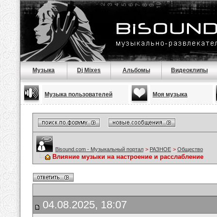
Музыка
Dj Mixes
Альбомы
Видеоклипы
Музыка пользователей
Моя музыка
Bisound.com - Музыкальный портал
>
РАЗНОЕ
>
Общество
Влияние музыки на настроение и расслабление
04.08.2025, 18:07