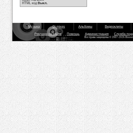
HTML код
Выкл.
Музыка
Dj mixes
Альбомы
Видеоклипы
Реклама на сайте
Помощь
Администрация
Служба под
Все права защищены © 2007-2026 Bisou