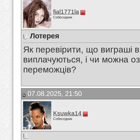
fial1771la
Собеседник
Лотерея
Як перевірити, що виграші в
виплачуються, і чи можна о
переможців?
07.08.2025, 21:50
Ksuwka14
Собеседник