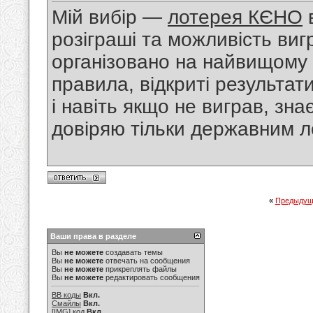
Мій вибір —
лотерея КЄНО
розіграші та можливість виг
організовано на найвищому р
правила, відкриті результат
і навіть якщо не виграв, зн
довіряю тільки державним л
«
Предыдущ
Ваши права в разделе
Вы
не можете
создавать темы
Вы
не можете
отвечать на сообщения
Вы
не можете
прикреплять файлы
Вы
не можете
редактировать сообщения
BB коды
Вкл.
Смайлы
Вкл.
[IMG]
код
Вкл.