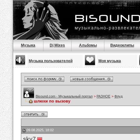
Музыка
Dj Mixes
Альбомы
Видеоклипы
Музыка пользователей
Моя музыка
Bisound.com - Музыкальный портал
>
РАЗНОЕ
>
Флуд
шлюхи по вызову
09.08.2025, 18:02
sky7