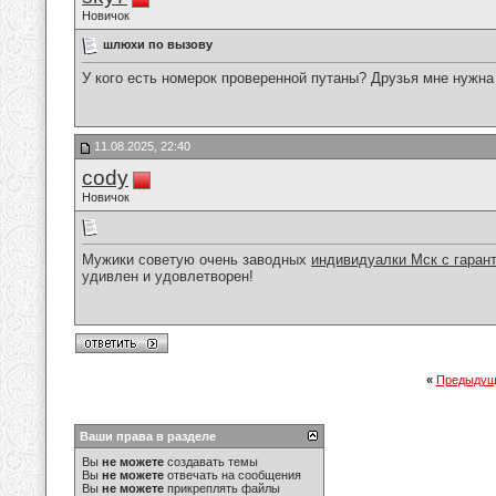
Новичок
шлюхи по вызову
У кого есть номерок проверенной путаны? Друзья мне нужн
11.08.2025, 22:40
cody
Новичок
Мужики советую очень заводных
индивидуалки Мск с гаран
удивлен и удовлетворен!
«
Предыдущ
Ваши права в разделе
Вы
не можете
создавать темы
Вы
не можете
отвечать на сообщения
Вы
не можете
прикреплять файлы