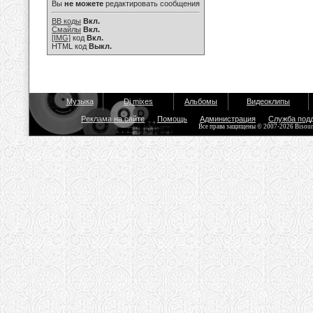
Вы
не можете
редактировать сообщения
BB коды
Вкл.
Смайлы
Вкл.
[IMG]
код
Вкл.
HTML код
Выкл.
Музыка
Dj mixes
Альбомы
Видеоклипы
Реклама на сайте
Помощь
Администрация
Служба под
Все права защищены © 2007-2026 Bisou