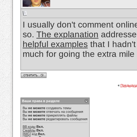
I usually don't comment onlin
so.
The explanation
addressed
helpful examples
that I hadn'
much for going the extra mile
«
Предыдущ
Ваши права в разделе
Вы
не можете
создавать темы
Вы
не можете
отвечать на сообщения
Вы
не можете
прикреплять файлы
Вы
не можете
редактировать сообщения
BB коды
Вкл.
Смайлы
Вкл.
[IMG]
код
Вкл.