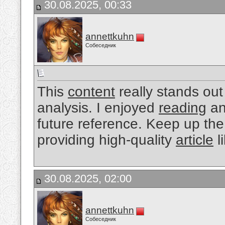
30.08.2025, 00:33
annettkuhn
Собеседник
This
content
really stands out
analysis. I enjoyed
reading
an
future reference. Keep up the
providing high-quality
article
l
30.08.2025, 02:00
annettkuhn
Собеседник