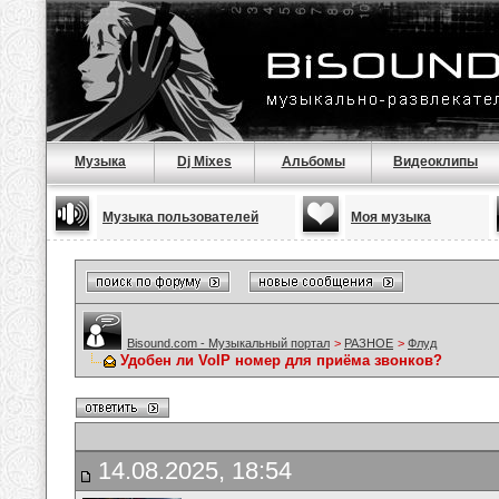
Музыка
Dj Mixes
Альбомы
Видеоклипы
Музыка пользователей
Моя музыка
Bisound.com - Музыкальный портал
>
РАЗНОЕ
>
Флуд
Удобен ли VoIP номер для приёма звонков?
14.08.2025, 18:54