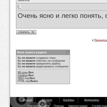
Любитель
Очень ясно и легко понять, 
«
Предыдущ
Ваши права в разделе
Вы
не можете
создавать темы
Вы
не можете
отвечать на сообщения
Вы
не можете
прикреплять файлы
Вы
не можете
редактировать сообщения
BB коды
Вкл.
Смайлы
Вкл.
[IMG]
код
Вкл.
HTML код
Выкл.
Музыка
Dj mixes
Альбомы
Видеоклипы
Реклама на сайте
Помощь
Администрация
Служба под