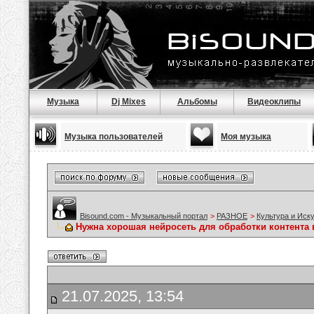
Музыка
Dj Mixes
Альбомы
Видеоклипы
Музыка пользователей
Моя музыка
Bisound.com - Музыкальный портал
>
РАЗНОЕ
>
Культура и Иск
Нужна хорошая нейросеть для обработки контента 
21.07.2025, 13:54