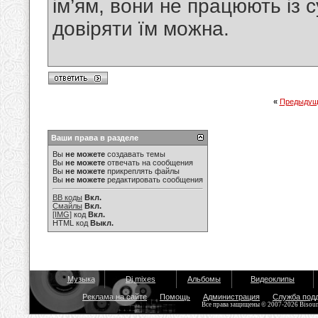
ім’ям, вони не працюють із
довіряти їм можна.
«
Предыдущ
Ваши права в разделе
Вы
не можете
создавать темы
Вы
не можете
отвечать на сообщения
Вы
не можете
прикреплять файлы
Вы
не можете
редактировать сообщения
BB коды
Вкл.
Смайлы
Вкл.
[IMG]
код
Вкл.
HTML код
Выкл.
Музыка
Dj mixes
Альбомы
Видеоклипы
Реклама на сайте
Помощь
Администрация
Служба под
Все права защищены © 2007-2026 Bisou