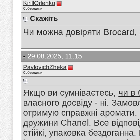
KirillOrlenko
Собеседник
Скажіть
Чи можна довіряти Brocard,
29.08.2025, 11:15
PavlovichZheka
Собеседник
Якщо ви сумніваєтесь,
чи в
власного досвіду - ні. Замов
отримую справжні аромати. 
дружини Chanel. Все відпові
стійкі, упаковка бездоганна.