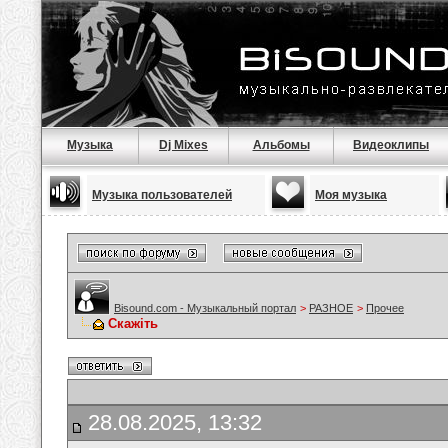
Музыка
Dj Mixes
Альбомы
Видеоклипы
Музыка пользователей
Моя музыка
Bisound.com - Музыкальный портал
>
РАЗНОЕ
>
Прочее
Скажіть
28.08.2025, 13:32