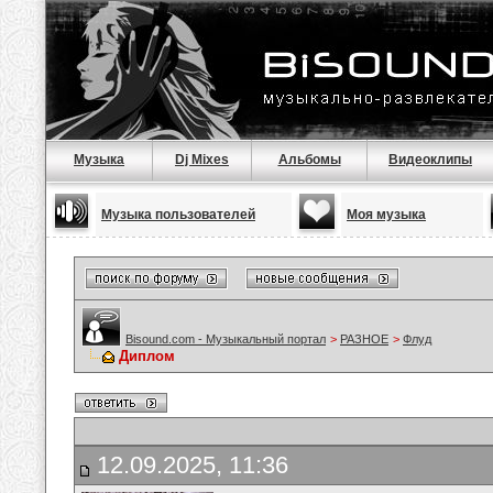
Музыка
Dj Mixes
Альбомы
Видеоклипы
Музыка пользователей
Моя музыка
Bisound.com - Музыкальный портал
>
РАЗНОЕ
>
Флуд
Диплом
12.09.2025, 11:36