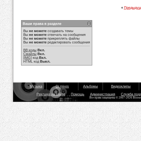
«
Предыдущ
Ваши права в разделе
Вы
не можете
создавать темы
Вы
не можете
отвечать на сообщения
Вы
не можете
прикреплять файлы
Вы
не можете
редактировать сообщения
BB коды
Вкл.
Смайлы
Вкл.
[IMG]
код
Вкл.
HTML код
Выкл.
Музыка
Dj mixes
Альбомы
Видеоклипы
Реклама на сайте
Помощь
Администрация
Служба под
Все права защищены © 2007-2026 Bisou