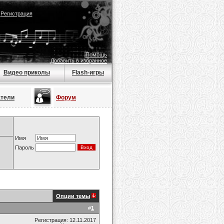
|
Регистрация
Помощь
Добавить в избранное
Видео приколы
Flash-игры
атели
Форум
Имя
Пароль
Опции темы
#
1
Регистрация: 12.11.2017