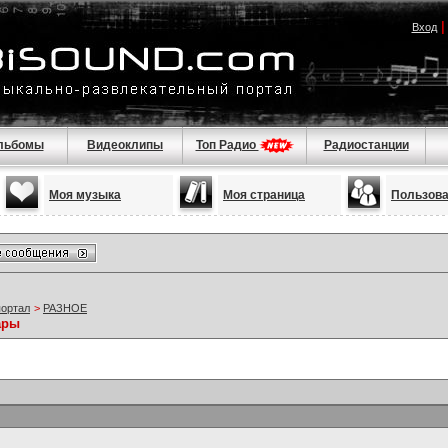
Вход
льбомы
Видеоклипы
Топ Радио
Радиостанции
Моя музыка
Моя страница
Пользов
портал
>
РАЗНОЕ
ары