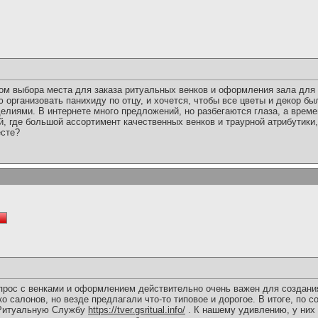
ом выбора места для заказа ритуальных венков и оформления зала для 
организовать панихиду по отцу, и хочется, чтобы все цветы и декор бы
лиями. В интернете много предложений, но разбегаются глаза, а времен
й, где большой ассортимент качественных венков и траурной атрибутики,
есте?
опрос с венками и оформлением действительно очень важен для создан
о салонов, но везде предлагали что-то типовое и дорогое. В итоге, по 
 Ритуальную Службу
https://tver.gsritual.info/
. К нашему удивлению, у них