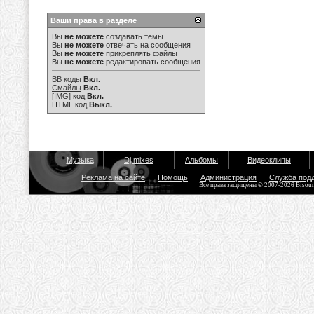
Ваши права в разделе
Вы
не можете
создавать темы
Вы
не можете
отвечать на сообщения
Вы
не можете
прикреплять файлы
Вы
не можете
редактировать сообщения
BB коды
Вкл.
Смайлы
Вкл.
[IMG]
код
Вкл.
HTML код
Выкл.
Музыка
Dj mixes
Альбомы
Видеоклипы
Реклама на сайте
Помощь
Администрация
Служба под
Все права защищены © 2007-2026 Bisou