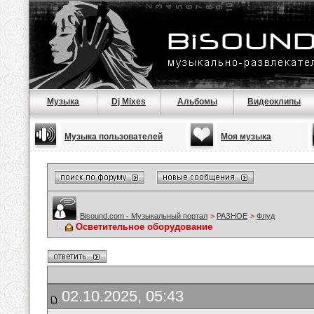
Музыка
Dj Mixes
Альбомы
Видеоклипы
Музыка пользователей
Моя музыка
Bisound.com - Музыкальный портал
>
РАЗНОЕ
>
Флуд
Осветительное оборудование
02.10.2025, 05:43