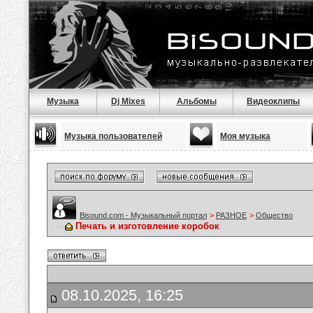
Музыка
Dj Mixes
Альбомы
Видеоклипы
Музыка пользователей
Моя музыка
Bisound.com - Музыкальный портал
>
РАЗНОЕ
>
Общество
Печать и изготовление коробок
08.10.2025, 16:25