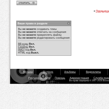
«
Предыдущ
Ваши права в разделе
Вы
не можете
создавать темы
Вы
не можете
отвечать на сообщения
Вы
не можете
прикреплять файлы
Вы
не можете
редактировать сообщения
BB коды
Вкл.
Смайлы
Вкл.
[IMG]
код
Вкл.
HTML код
Выкл.
Музыка
Dj mixes
Альбомы
Видеоклипы
Реклама на сайте
Помощь
Администрация
Служба под
Все права защищены © 2007-2026 Bisou