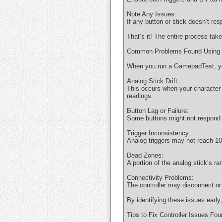
Note Any Issues:
If any button or stick doesn’t r
That’s it! The entire process take
Common Problems Found Using
When you run a GamepadTest, yo
Analog Stick Drift:
This occurs when your character 
readings.
Button Lag or Failure:
Some buttons might not respond 
Trigger Inconsistency:
Analog triggers may not reach 1
Dead Zones:
A portion of the analog stick’s r
Connectivity Problems:
The controller may disconnect or
By identifying these issues earl
Tips to Fix Controller Issues F