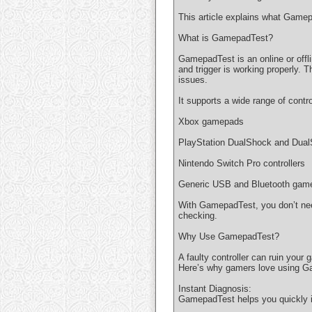
This article explains what Gamep
What is GamepadTest?
GamepadTest is an online or offli
and trigger is working properly. 
issues.
It supports a wide range of contro
Xbox gamepads
PlayStation DualShock and DualS
Nintendo Switch Pro controllers
Generic USB and Bluetooth gam
With GamepadTest, you don’t need
checking.
Why Use GamepadTest?
A faulty controller can ruin your
Here’s why gamers love using 
Instant Diagnosis:
GamepadTest helps you quickly id