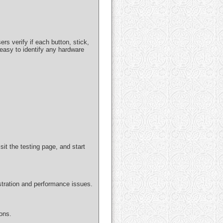
rs verify if each button, stick,
 easy to identify any hardware
it the testing page, and start
ustration and performance issues.
ons.