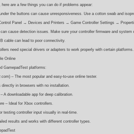
ere are a few things you can do if problems appear:
rt under the buttons can cause unresponsiveness. Use a cotton swab and isopro
Control Panel → Devices and Printers → Game Controller Settings → Properti
 can cause detection issues. Make sure your controller firmware and system d
B cable can lead to poor connectivity.
lers need special drivers or adapters to work properly with certain platforms.
le Online
ted GamepadTest platforms:
com) – The most popular and easy-to-use online tester.
ectly in browsers with no installation.
 A downloadable app for deep calibration.
re – Ideal for Xbox controllers.
esting controller input visually in real-time.
led results and works with different controller types.
mepadTest