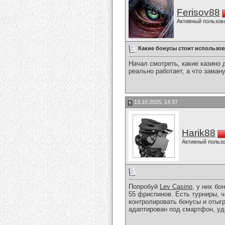
Ferisov88
Активный пользов
Какие бонусы стоит использов
Начал смотреть, какие казино 
реально работает, а что заман
13.10.2025, 14:37
Harik88
Активный польз
Попробуй
Lev Casino
, у них б
55 фриспинов. Есть турниры, 
контролировать бонусы и отыг
адаптирован под смартфон, удо