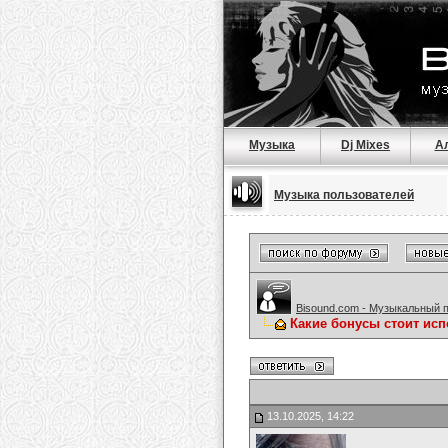
Музыка
Dj Mixes
А
Музыка пользователей
Bisound.com - Музыкальный 
Какие бонусы стоит исп
13.10.2025, 14:22