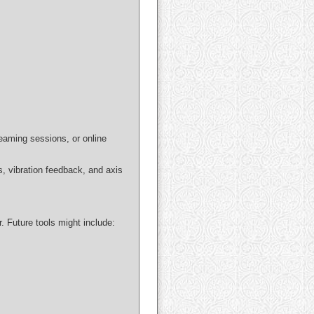
reaming sessions, or online
, vibration feedback, and axis
 Future tools might include: