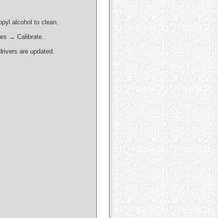
pyl alcohol to clean.
es → Calibrate.
rivers are updated.