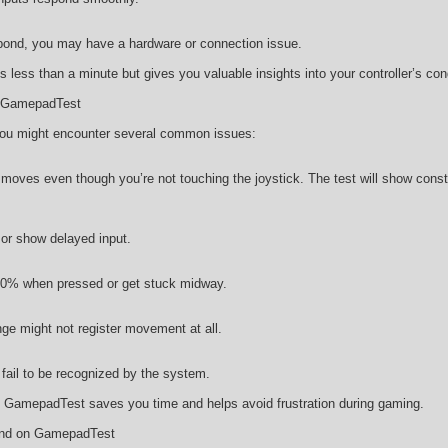
espond, you may have a hardware or connection issue.
s less than a minute but gives you valuable insights into your controller’s con
 GamepadTest
u might encounter several common issues:
moves even though you’re not touching the joystick. The test will show con
or show delayed input.
00% when pressed or get stuck midway.
ange might not register movement at all.
 fail to be recognized by the system.
y, GamepadTest saves you time and helps avoid frustration during gaming.
ound on GamepadTest