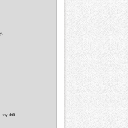
y.
 any drift.