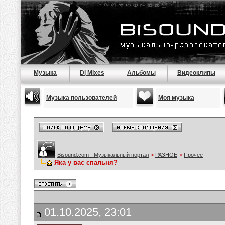
Музыка
Dj Mixes
Альбомы
Видеоклипы
Музыка пользователей
Моя музыка
Bisound.com - Музыкальный портал
>
РАЗНОЕ
>
Прочее
Яка у вас спальня?
01.10.2025, 23:01