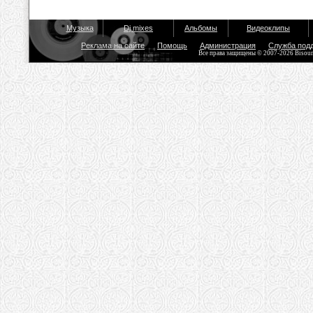
Музыка
Dj mixes
Альбомы
Видеоклипы
Реклама на сайте
Помощь
Администрация
Служба под
Все права защищены © 2007-2026 Bisou