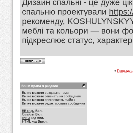
Дизайн спальні - це дуже ці
спальню проектували
https:
рекоменду, KOSHULYNSKYY 
меблі та кольори — вони ф
підкреслює статус, характер
«
Предыдущ
Ваши права в разделе
Вы
не можете
создавать темы
Вы
не можете
отвечать на сообщения
Вы
не можете
прикреплять файлы
Вы
не можете
редактировать сообщения
BB коды
Вкл.
Смайлы
Вкл.
[IMG]
код
Вкл.
HTML код
Выкл.