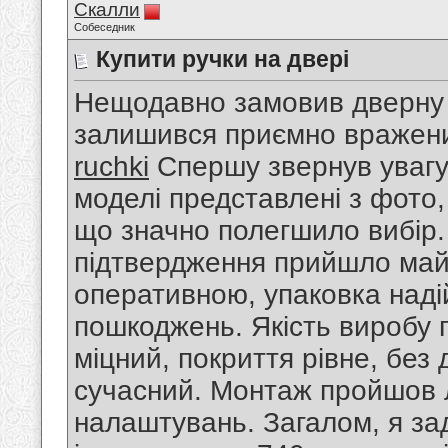
Скалли
Собеседник
Купити ручки на двері
Нещодавно замовив дверну р
залишився приємно враже
ruchki
Спершу звернув увагу 
моделі представлені з фото
що значно полегшило вибір
підтвердження прийшло май
оперативною, упаковка наді
пошкоджень. Якість виробу 
міцний, покриття рівне, без
сучасний. Монтаж пройшов л
налаштувань. Загалом, я з