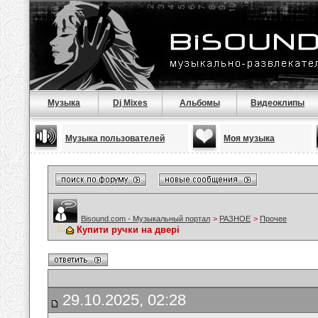
Музыка
Dj Mixes
Альбомы
Видеоклипы
Музыка пользователей
Моя музыка
Bisound.com - Музыкальный портал
>
РАЗНОЕ
>
Прочее
Купити ручки на двері
29.10.2025, 02:28