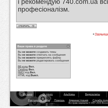
і рекомендую 740.com.ua всім
професіоналізм.
«
Предыдущ
Ваши права в разделе
Вы
не можете
создавать темы
Вы
не можете
отвечать на сообщения
Вы
не можете
прикреплять файлы
Вы
не можете
редактировать сообщения
BB коды
Вкл.
Смайлы
Вкл.
[IMG]
код
Вкл.
HTML код
Выкл.
Музыка
Dj mixes
Альбомы
Видеоклипы
Реклама на сайте
Помощь
Администрация
Служба под
Все права защищены © 2007-2026 Bisou