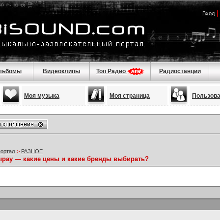
Вход
льбомы
Видеоклипы
Топ Радио
Радиостанции
Моя музыка
Моя страница
Пользов
портал
>
РАЗНОЕ
ырау — какие цены и какие бренды выбирать?