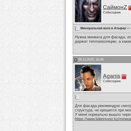
СаймонZ
Собеседник
Минеральная вата в Атырау —
Нужна минвата для фасада, исс
держат теплоизоляцию, а какие
09.11.2025, 16:48
Aganis
Собеседник
Для фасада рекомендую смотре
структура, не крошится при мо
У меня нормально вышло через
https://www.liderinvest.kz/mineral