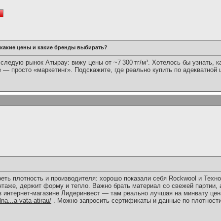
 какие цены и какие бренды выбирать?
ледую рынок Атырау: вижу цены от ~7 300 тг/м³. Хотелось бы узнать, 
 — просто «маркетинг». Подскажите, где реально купить по адекватной 
ть плотность и производителя: хорошо показали себя Rockwool и Техн
нтаже, держит форму и тепло. Важно брать материал со свежей партии,
 интернет-магазине Лидеринвест — там реально лучшая на минвату цен
na...a-vata-atirau/
. Можно запросить сертификаты и данные по плотности