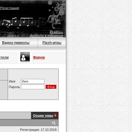
|
Регистрация
Помощь
Добавить в избранное
Видео приколы
Flash-игры
атели
Форум
Имя
Пароль
Опции темы
#
1
Регистрация: 17.10.2018