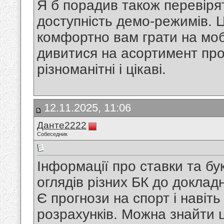
Я б порадив також перевіряти
доступність демо-режимів. Ц
комфортно вам грати на моб
дивитися на асортимент про
різноманітні і цікаві.
12.11.2025, 11:06
Данте2222
Собеседник
Інформації про ставки та бук
оглядів різних БК до докладн
Є прогнози на спорт і навіт
розрахунків. Можна знайти ц