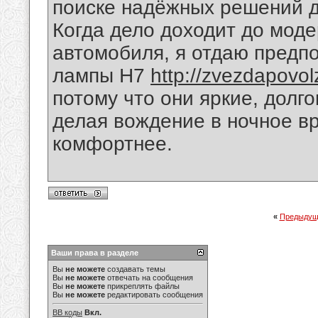
поиске надёжных решений 
Когда дело доходит до мод
автомобиля, я отдаю предп
лампы H7
http://zvezdapovol
потому что они яркие, долг
делая вождение в ночное в
комфортнее.
«
Предыдущ
Ваши права в разделе
Вы
не можете
создавать темы
Вы
не можете
отвечать на сообщения
Вы
не можете
прикреплять файлы
Вы
не можете
редактировать сообщения
BB коды
Вкл.