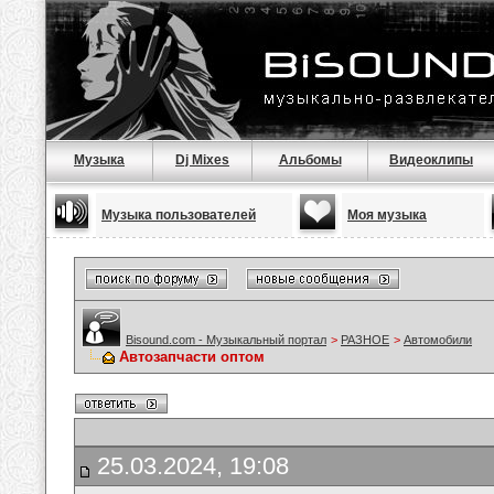
Музыка
Dj Mixes
Альбомы
Видеоклипы
Музыка пользователей
Моя музыка
Bisound.com - Музыкальный портал
>
РАЗНОЕ
>
Автомобили
Автозапчасти оптом
25.03.2024, 19:08