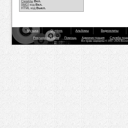
Смайлы
Вкл.
[IMG]
код
Вкл.
HTML код
Выкл.
Музыка
Dj mixes
Альбомы
Видеоклипы
Реклама на сайте
Помощь
Администрация
Служба под
Все права защищены © 2007-2026 Bisou