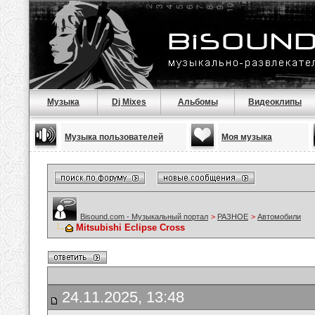
Музыка
Dj Mixes
Альбомы
Видеоклипы
Музыка пользователей
Моя музыка
Bisound.com - Музыкальный портал
>
РАЗНОЕ
>
Автомобили
Mitsubishi Eclipse Cross
24.11.2025, 13:48