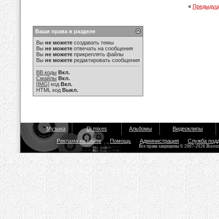
«
Предыдущ
Ваши права в разделе
Вы
не можете
создавать темы
Вы
не можете
отвечать на сообщения
Вы
не можете
прикреплять файлы
Вы
не можете
редактировать сообщения
BB коды
Вкл.
Смайлы
Вкл.
[IMG]
код
Вкл.
HTML код
Выкл.
Музыка
Dj mixes
Альбомы
Видеоклипы
Реклама на сайте
Помощь
Администрация
Служба под
Все права защищены © 2007-2026 Bisou