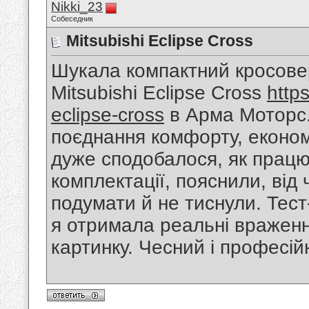
Nikki_23
Собеседник
Mitsubishi Eclipse Cross
Шукала компактний кросовер
Mitsubishi Eclipse Cross
http
eclipse-cross
в Арма Моторс.
поєднання комфорту, економі
дуже сподобалося, як працю
комплектації, пояснили, від 
подумати й не тиснули. Тест
я отримала реальні враженн
картинку. Чесний і професій