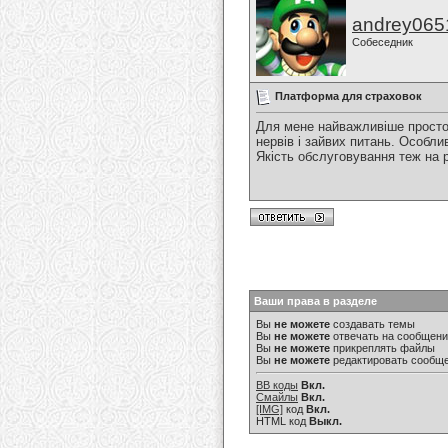
andrey065
Собеседник
Платформа для страховок
Для мене найважливіше просто
нервів і зайвих питань. Особл
Якість обслуговування теж на 
Ваши права в разделе
Вы
не можете
создавать темы
Вы
не можете
отвечать на сообщен
Вы
не можете
прикреплять файлы
Вы
не можете
редактировать сообщ
BB коды
Вкл.
Смайлы
Вкл.
[IMG]
код
Вкл.
HTML код
Выкл.