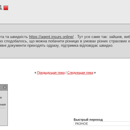
1
та та швидкість
https://agent.insurs.online/
. Тут усе саме так: зайшов, ви
иво сподобалось, що можна побачити різницю в умовах різних страхових к
рівні документи приходять одразу, підтримка відповідає швидко.
«
Предыдущая тема
|
Следующая тема
»
ия
ения
Быстрый переход