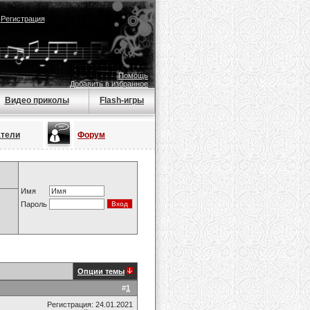
|
Регистрация
Помощь
Добавить в избранное
Видео приколы
Flash-игры
атели
Форум
Имя
Пароль
Опции темы
#
1
Регистрация: 24.01.2021