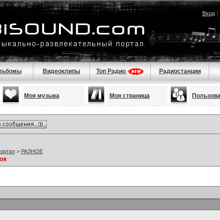
Вход
льбомы
Видеоклипы
Топ Радио
Радиостанции
Моя музыка
Моя страница
Пользов
портал
>
РАЗНОЕ
ок