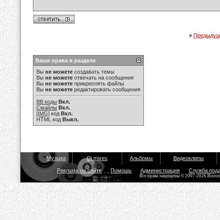
«
Предыдущ
Ваши права в разделе
Вы
не можете
создавать темы
Вы
не можете
отвечать на сообщения
Вы
не можете
прикреплять файлы
Вы
не можете
редактировать сообщения
BB коды
Вкл.
Смайлы
Вкл.
[IMG]
код
Вкл.
HTML код
Выкл.
Музыка
Dj mixes
Альбомы
Видеоклипы
Реклама на сайте
Помощь
Администрация
Служба под
Все права защищены © 2007-2026 Bisou