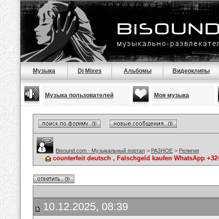
Музыка
Dj Mixes
Альбомы
Видеоклипы
Музыка пользователей
Моя музыка
Bisound.com - Музыкальный портал
>
РАЗНОЕ
>
Религия
counterfeit deutsch , Falschgeld kaufen WhatsApp +3
10.12.2025, 08:39