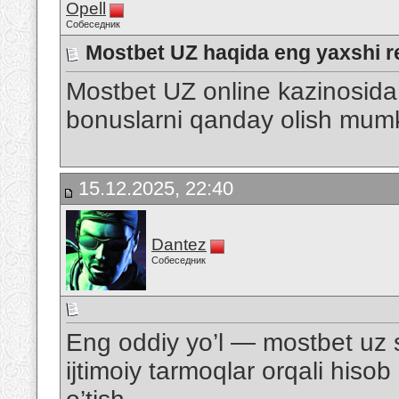
Opell
Собеседник
Mostbet UZ haqida eng yaxshi r
Mostbet UZ online kazinosida
bonuslarni qanday olish mum
15.12.2025, 22:40
Dantez
Собеседник
Eng oddiy yo’l — mostbet uz s
ijtimoiy tarmoqlar orqali his