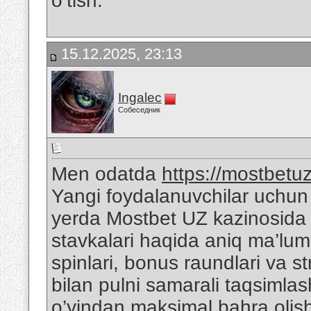
o’tish.
15.12.2025, 23:13
Ingalec
Собеседник
Men odatda
https://mostbetu
Yangi foydalanuvchilar uchun 
yerda Mostbet UZ kazinosida slo
stavkalari haqida aniq ma’lumo
spinlari, bonus raundlari va st
bilan pulni samarali taqsimlash
o’yindan maksimal bahra olis