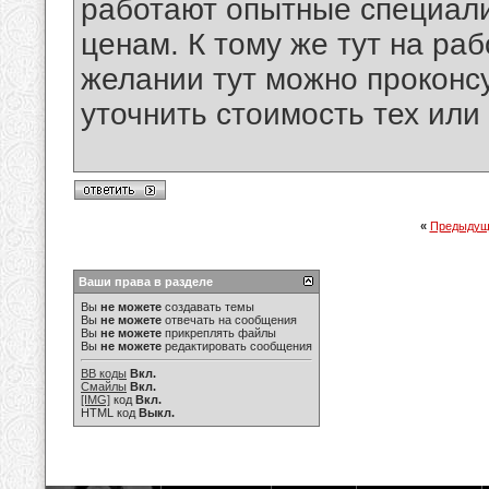
работают опытные специали
ценам. К тому же тут на раб
желании тут можно проконсу
уточнить стоимость тех или 
«
Предыдущ
Ваши права в разделе
Вы
не можете
создавать темы
Вы
не можете
отвечать на сообщения
Вы
не можете
прикреплять файлы
Вы
не можете
редактировать сообщения
BB коды
Вкл.
Смайлы
Вкл.
[IMG]
код
Вкл.
HTML код
Выкл.