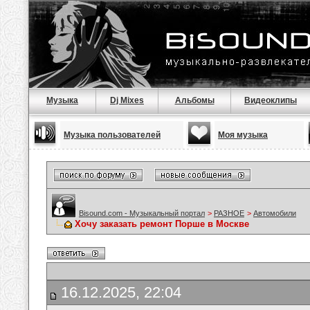
Музыка
Dj Mixes
Альбомы
Видеоклипы
Музыка пользователей
Моя музыка
Bisound.com - Музыкальный портал
>
РАЗНОЕ
>
Автомобили
Хочу заказать ремонт Порше в Москве
16.12.2025, 22:04