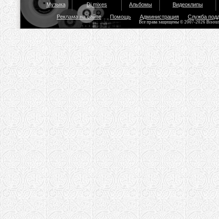
Музыка
Dj mixes
Альбомы
Видеоклипы
Реклама на сайте
Помощь
Администрация
Служба под
Все права защищены © 2007-2026 Bisou