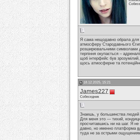
Собес
Я сама нещодавно обрала для 
атмосферу Стародавнього Єгип
розширювальними символами даю
терпіння окупається – адренал
щоб інтерфейс був зрозумілий,
щось атмосферне та потенційно
18.12.2025, 15:21
James227
Собеседник
Знаешь, у большинства людей 
Для меня это — тихий, кондиц
просчитавшись ни на шаг. Я не
давно, но именно платформа
в
туда не за острыми ощущениям