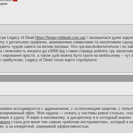
едник
гри Legacy of Dead
https://legacyofdead.com.ua/
і залишилася дуже задов
ту з детальною графікою, анімованими символами та захопливим саундтр
ть чудові шанси на великі виграші. Хоч гра високоволатильна і не зав
ін і можливість виграти до x5000 від ставки справді роблять гру захопл
 і керування просте, а також щоб можна було грати на мобільному – тут 
 прибуткове, Legacy of Dead точно варто спробувати.
казино ассоциируется с адреналином, с ослепляющим азартом, с попытк
ионированный офис. Моя задача — отжать у системы ровно столько, скол
 верю в удачу. Я верю в математику, в дисциплину и в холодный анализ
авада
стала для меня тем самым «рабочим инструментом», который я из
и, а за конкретной, измеримой эффективностью.