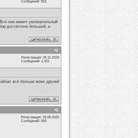
Сообщений: 552
 Все они имеют увлекательный
бор достаточно большой, и
#
2
Регистрация: 26.11.2020
Сообщений: 2,431
ейчас всё больше моих друзей
#
3
Регистрация: 29.08.2020
Сообщений: 595