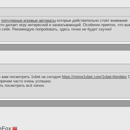
е
популярные игровые автоматы
которые действительно стоят внимания.
что делает игру интересной и захватывающей. Особенно приятно, что вы
 себя. Рекомендую попробовать, здесь точно не будет скучно!
 вам посмотреть 1xbet на сегодня
https://mirror1xbet.com/1xbet-thimbles
С
 причем часто очень успешно.
ть посмотреть всё лично.
ceFox