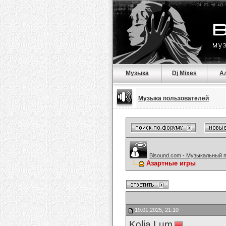
Музыка
Dj Mixes
А
Музыка пользователей
Bisound.com - Музыкальный 
Азартные игры
19.01.2025, 21:10
Kolia Lum