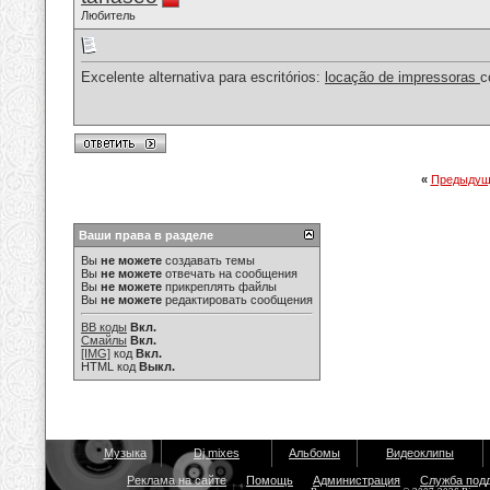
Любитель
Excelente alternativa para escritórios:
locação de impressoras
c
«
Предыдущ
Ваши права в разделе
Вы
не можете
создавать темы
Вы
не можете
отвечать на сообщения
Вы
не можете
прикреплять файлы
Вы
не можете
редактировать сообщения
BB коды
Вкл.
Смайлы
Вкл.
[IMG]
код
Вкл.
HTML код
Выкл.
Музыка
Dj mixes
Альбомы
Видеоклипы
Реклама на сайте
Помощь
Администрация
Служба под