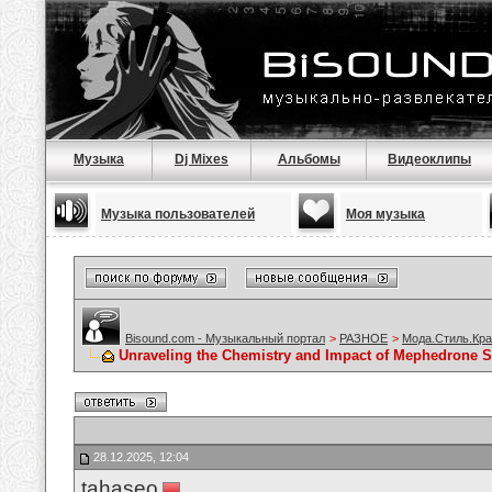
Музыка
Dj Mixes
Альбомы
Видеоклипы
Музыка пользователей
Моя музыка
Bisound.com - Музыкальный портал
>
РАЗНОЕ
>
Мода.Стиль.Кра
Unraveling the Chemistry and Impact of Mephedrone S
28.12.2025, 12:04
tahaseo