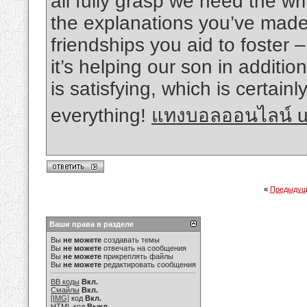
all fully grasp we need the writ
the explanations you’ve made,
friendships you aid to foster –
it’s helping our son in additio
is satisfying, which is certai
everything!
แทงบอลออนไลน์ u
«
Предыдущ
Ваши права в разделе
Вы
не можете
создавать темы
Вы
не можете
отвечать на сообщения
Вы
не можете
прикреплять файлы
Вы
не можете
редактировать сообщения
BB коды
Вкл.
Смайлы
Вкл.
[IMG]
код
Вкл.
HTML код
Выкл.