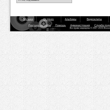
Музыка
Dj mixes
Альбомы
Видеоклипы
Реклама на сайте
Помощь
Администрация
Служба под
Все права защищены © 2007-2026 Bisou