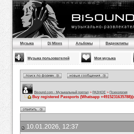
Музыка
Dj Mixes
Альбомы
Видеоклипы
Музыка пользователей
Моя музыка
Bisound.com - Музыкальный портал
>
РАЗНОЕ
>
Психология
Buy registered Passports (Whatsapp +4915231635788
10.01.2026, 12:37