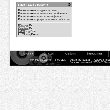
Ваши права в разделе
Вы
не можете
создавать темы
Вы
не можете
отвечать на сообщения
Вы
не можете
прикреплять файлы
Вы
не можете
редактировать сообщения
BB коды
Вкл.
Смайлы
Вкл.
[IMG]
код
Вкл.
HTML код
Выкл.
Музыка
Dj mixes
Альбомы
Видеоклипы
Реклама на сайте
Помощь
Администрация
Служба под
Все права защищены © 2007-2026 Bisou