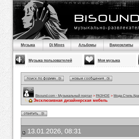
Музыка
Dj Mixes
Альбомы
Видеоклипы
Музыка пользователей
Моя музыка
Bisound.com - Музыкальный портал
>
РАЗНОЕ
>
Мода.Стиль.Кра
Эксклюзивная дизайнерская мебель
13.01.2026, 08:31