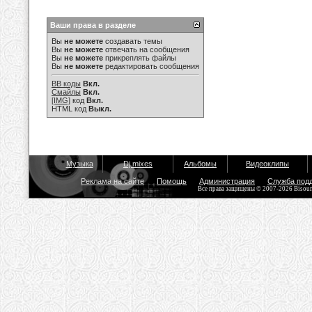
Ваши права в разделе
Вы
не можете
создавать темы
Вы
не можете
отвечать на сообщения
Вы
не можете
прикреплять файлы
Вы
не можете
редактировать сообщения
BB коды
Вкл.
Смайлы
Вкл.
[IMG]
код
Вкл.
HTML код
Выкл.
Музыка
Dj mixes
Альбомы
Видеоклипы
Реклама на сайте
Помощь
Администрация
Служба под
Все права защищены © 2007-2026 Bisou