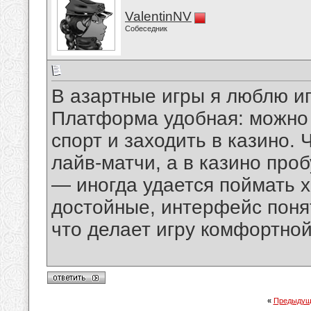
ValentinNV
Собеседник
В азартные игры я люблю и
Платформа удобная: можно 
спорт и заходить в казино.
лайв-матчи, а в казино про
— иногда удается поймать
достойные, интерфейс поня
что делает игру комфортной
«
Предыдущ