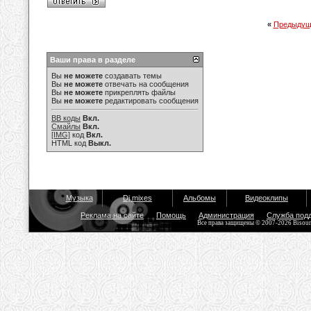
«
Предыдущ
Ваши права в разделе
Вы
не можете
создавать темы
Вы
не можете
отвечать на сообщения
Вы
не можете
прикреплять файлы
Вы
не можете
редактировать сообщения
BB коды
Вкл.
Смайлы
Вкл.
[IMG]
код
Вкл.
HTML код
Выкл.
Музыка
Dj mixes
Альбомы
Видеоклипы
Реклама на сайте
Помощь
Администрация
Служба под
Все права защищены © 2007-2026 Bisou