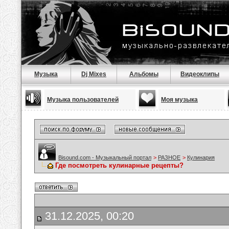
Музыка
Dj Mixes
Альбомы
Видеоклипы
Музыка пользователей
Моя музыка
Bisound.com - Музыкальный портал
>
РАЗНОЕ
>
Кулинария
Где посмотреть кулинарные рецепты?
31.12.2025, 00:20