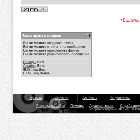
«
Предыдущ
Ваши права в разделе
Вы
не можете
создавать темы
Вы
не можете
отвечать на сообщения
Вы
не можете
прикреплять файлы
Вы
не можете
редактировать сообщения
BB коды
Вкл.
Смайлы
Вкл.
[IMG]
код
Вкл.
HTML код
Выкл.
Музыка
Dj mixes
Альбомы
Видеоклипы
Реклама на сайте
Помощь
Администрация
Служба под
Все права защищены © 2007-2026 Bisou