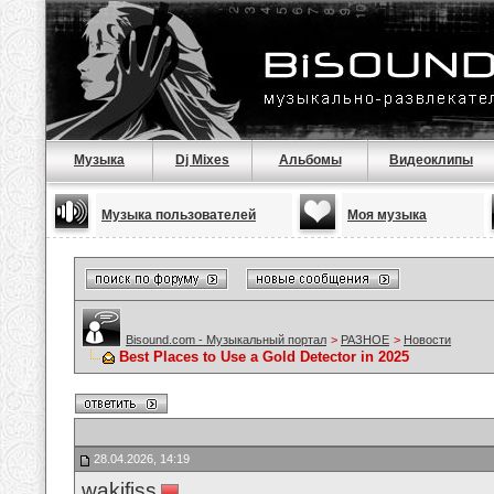
Музыка
Dj Mixes
Альбомы
Видеоклипы
Музыка пользователей
Моя музыка
Bisound.com - Музыкальный портал
>
РАЗНОЕ
>
Новости
Best Places to Use a Gold Detector in 2025
28.04.2026, 14:19
wakifiss