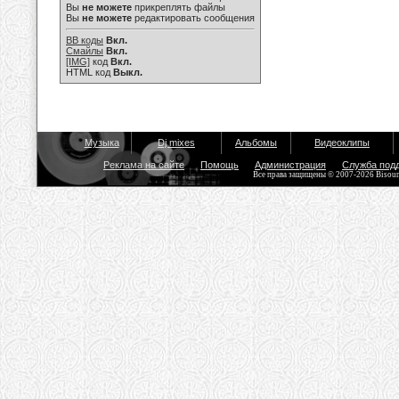
Вы
не можете
прикреплять файлы
Вы
не можете
редактировать сообщения
BB коды
Вкл.
Смайлы
Вкл.
[IMG]
код
Вкл.
HTML код
Выкл.
Музыка
Dj mixes
Альбомы
Видеоклипы
Реклама на сайте
Помощь
Администрация
Служба под
Все права защищены © 2007-2026 Bisou