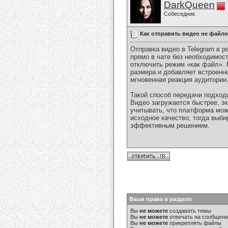
DarkQueen
Собеседник
Как отправить видео не файло
Отправка видео в Telegram в 
прямо в чате без необходимост
отключить режим «как файл». 
размера и добавляет встроенны
мгновенная реакция аудитории
Такой способ передачи подходи
Видео загружается быстрее, э
учитывать, что платформа може
исходное качество, тогда выб
эффективным решением.
Ваши права в разделе
Вы
не можете
создавать темы
Вы
не можете
отвечать на сообщен
Вы
не можете
прикреплять файлы