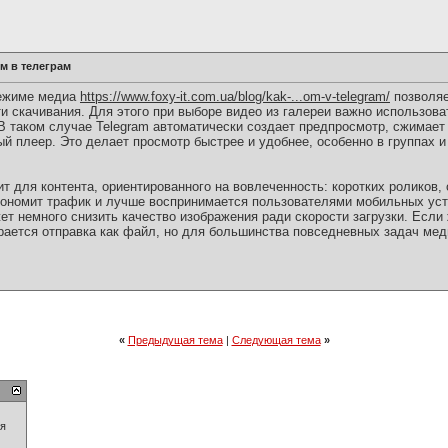
м в телеграм
режиме медиа
https://www.foxy-it.com.ua/blog/kak-...om-v-telegram/
позволяе
и скачивания. Для этого при выборе видео из галереи важно использова
В таком случае Telegram автоматически создает предпросмотр, сжимает
й плеер. Это делает просмотр быстрее и удобнее, особенно в группах и
.
т для контента, ориентированного на вовлеченность: коротких роликов, 
кономит трафик и лучше воспринимается пользователями мобильных уст
т немного снизить качество изображения ради скорости загрузки. Если
ирается отправка как файл, но для большинства повседневных задач ме
«
Предыдущая тема
|
Следующая тема
»
ия