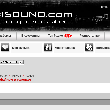
Вход
льбомы
Видеоклипы
Топ Радио
Радиостанции
Моя музыка
Моя страница
Пользов
портал
>
РАЗНОЕ
>
Прочее
 файлом в телеграм