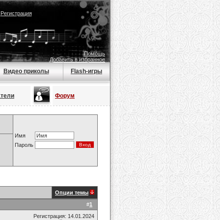
|
Регистрация
Помощь
Добавить в избранное
Видео приколы
Flash-игры
атели
Форум
Имя
Пароль
Опции темы
#
1
Регистрация: 14.01.2024