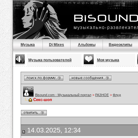
Музыка
Dj Mixes
Альбомы
Видеоклипы
Музыка пользователей
Моя музыка
Bisound.com - Музыкальный портал
>
РАЗНОЕ
>
Флуд
Секс-шоп
14.03.2025, 12:34