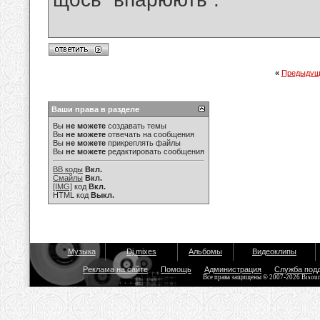
«
Предыдущ
Ваши права в разделе
Вы
не можете
создавать темы
Вы
не можете
отвечать на сообщения
Вы
не можете
прикреплять файлы
Вы
не можете
редактировать сообщения
BB коды
Вкл.
Смайлы
Вкл.
[IMG]
код
Вкл.
HTML код
Выкл.
Музыка
Dj mixes
Альбомы
Видеоклипы
Реклама на сайте
Помощь
Администрация
Служба под
Все права защищены © 2007-2026 Bisou