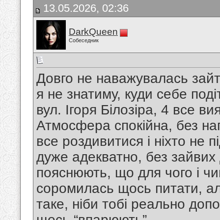
13.05.2026, 02:36
DarkQueen
Собеседник
Довго не наважувалась зайти
я не знатиму, куди себе поді
вул. Ігоря Білозіра, 4 все в
Атмосфера спокійна, без на
все роздивитися і ніхто не п
дуже адекватно, без зайвих 
пояснюють, що для чого і чи
соромилась щось питати, ал
таке, ніби тобі реально доп
щось “впарюють”.