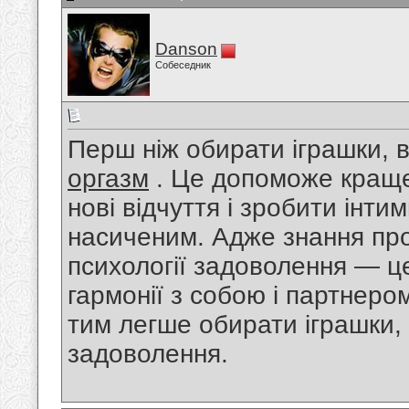
Danson
Собеседник
Перш ніж обирати іграшки, 
оргазм
. Це допоможе краще 
нові відчуття і зробити інт
насиченим. Адже знання про 
психології задоволення — ц
гармонії з собою і партнеро
тим легше обирати іграшки, я
задоволення.