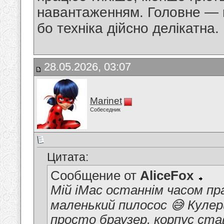
навантаженням. Головне — 
бо техніка дійсно делікатна.
28.05.2026, 03:07
Marinet
Собеседник
Цитата:
Сообщение от
AliceFox
Мій iMac останнім часом пр
маленький пилосос 😅 Куле
просто браузер, корпус ста