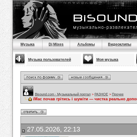
Музыка
Dj Mixes
Альбомы
Видеоклипы
Музыка пользователей
Моя музыка
Bisound.com - Музыкальный портал
>
РАЗНОЕ
>
Прочее
iMac почав грітись і шуміти — чистка реально доп
27.05.2026, 22:13