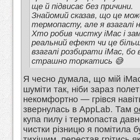
ще й підвисає без причини.
Знайомий сказав, що це мож
термопасту, але я взагалі н
Хто робив чистку iMac і за
реальний ефект чи це більше
взагалі розбирати iMac, бо 
страшно торкатись 😅
Я чесно думала, що мій iMac 
шуміти так, ніби зараз поле
некомфортно — грівся навіть
звернулась в AppLab. Там
о
купа пилу і термопаста давн
чистки різницю я помітила 
тихішим, перестав грітись я