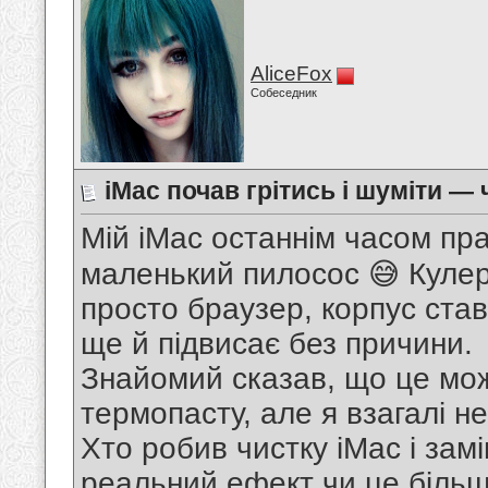
AliceFox
Собеседник
iMac почав грітись і шуміти —
Мій iMac останнім часом пра
маленький пилосос 😅 Кулер
просто браузер, корпус став
ще й підвисає без причини.
Знайомий сказав, що це мож
термопасту, але я взагалі н
Хто робив чистку iMac і зам
реальний ефект чи це більше