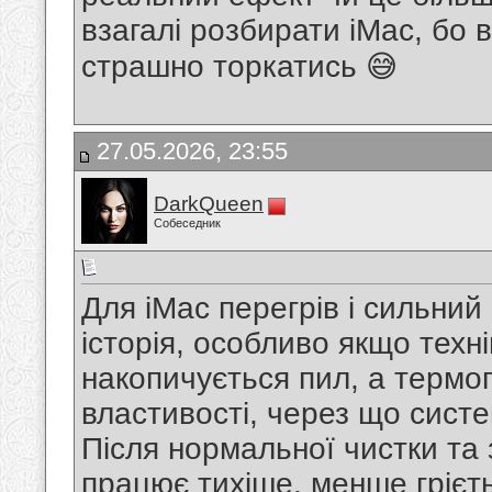
взагалі розбирати iMac, бо в
страшно торкатись 😅
27.05.2026, 23:55
DarkQueen
Собеседник
Для iMac перегрів і сильни
історія, особливо якщо техні
накопичується пил, а термоп
властивості, через що сист
Після нормальної чистки та
працює тихіше, менше грієть