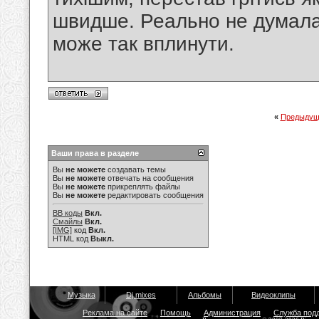
швидше. Реально не думала
може так вплинути.
«
Предыдущ
Ваши права в разделе
Вы
не можете
создавать темы
Вы
не можете
отвечать на сообщения
Вы
не можете
прикреплять файлы
Вы
не можете
редактировать сообщения
BB коды
Вкл.
Смайлы
Вкл.
[IMG]
код
Вкл.
HTML код
Выкл.
Музыка
Dj mixes
Альбомы
Видеоклипы
Реклама на сайте
Помощь
Администрация
Служба под